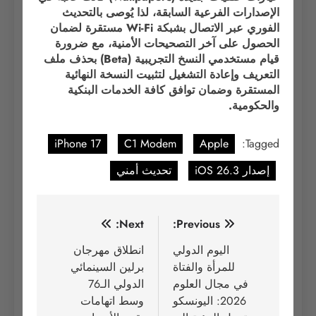
الإصدارات الفرعية السابقة، لذا يُوصى بالتحديث
الفوري عبر الاتصال بشبكة Wi-Fi مستقرة لضمان
الحصول على آخر التصحيحات الأمنية، مع ضرورة
قيام مستخدمي النسخ التجريبية (Beta) بحذف ملف
التعريف وإعادة التشغيل لتثبيت النسخة النهائية
المستقرة وضمان توافق كافة الخدمات البنكية
والحكومية.
iPhone 17
C1 Modem
Apple
Tagged:
إصدار iOS 26.3
تحديث أمني
تصفّح
Next:
Previous:
المقالات
اليوم الدولي
انطلاق مهرجان
للمرأة والفتاة
برلين السينمائي
في مجال العلوم
الدولي الـ76
2026: اليونسكو
وسط اتهامات