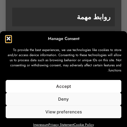
روابط مهمة
Manage Consent
من نحن
To provide the best experiences, we use technologies like cookies to store
تواصل معنا
and/or access device information. Consenting to these technologies will allow
us to process data such as browsing behavior or unique IDs on this site. Not
سياسة الخصوصية
consenting or withdrawing consent, may adversely affect certain features and
functions.
Accept
Deny
View preferences
All rights reserved © Black Cat 24, 2026
Impressum
Privacy Statement
Cookie Policy