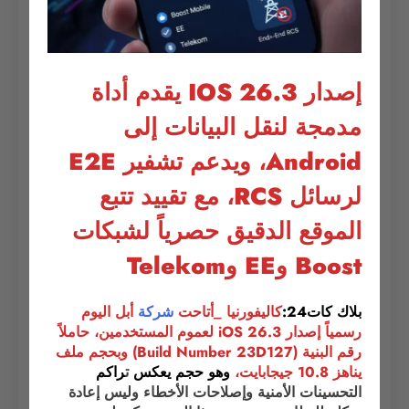
إصدار IOS 26.3
يقدم أداة
مدمجة لنقل البيانات إلى
Android، ويدعم تشفير E2E
لرسائل RCS، مع تقييد تتبع
الموقع الدقيق حصرياً لشبكات
Boost وEE وTelekom
بلاك كات24:
كاليفورنيا _أتاحت
شركة
أبل اليوم
رسمياً إصدار iOS 26.3 لعموم المستخدمين، حاملاً
رقم البنية (Build Number 23D127) وبحجم ملف
يناهز 10.8 جيجابايت،
وهو حجم يعكس
ت
راكم
التحسينات الأمنية وإصلاحات الأخطاء وليس إعادة