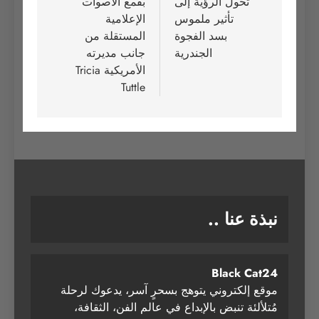
تحول الرؤية إلى
بقمع الأصوات
تأثير ملموس
الإعلامية
بسد الفجوة
المستقلة من
الجندرية
جانب مديرته
الأمريكية Tricia
Tuttle
نبذة عنا ..
Black Cat24
موقع إلكتروني يتوهج بسحرٍ آسر، يدعوك لرحلة
مُتلألئة تنبض بالإبداع في عالم الفن، الثقافة،