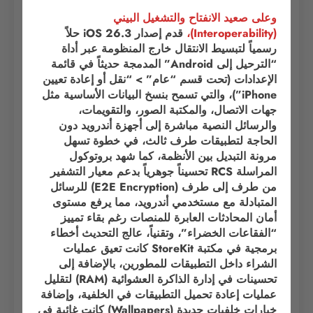
وعلى صعيد الانفتاح والتشغيل البيني
(Interoperability)،
قدم إصدار iOS 26.3 حلاً
رسمياً لتبسيط الانتقال خارج المنظومة عبر أداة
“الترحيل إلى Android” المدمجة حديثاً في قائمة
الإعدادات (تحت قسم “عام” > “نقل أو إعادة تعيين
iPhone”)، والتي تسمح بنسخ البيانات الأساسية مثل
جهات الاتصال، والمكتبة الصور، والتقويمات،
والرسائل النصية مباشرة إلى أجهزة أندرويد دون
الحاجة لتطبيقات طرف ثالث، في خطوة تسهل
مرونة التبديل بين الأنظمة، كما شهد بروتوكول
المراسلة RCS تحسيناً جوهرياً بدعم معيار التشفير
من طرف إلى طرف (E2E Encryption) للرسائل
المتبادلة مع مستخدمي أندرويد، مما يرفع مستوى
أمان المحادثات العابرة للمنصات رغم بقاء تمييز
“الفقاعات الخضراء”، وتقنياً، عالج التحديث أخطاء
برمجية في مكتبة StoreKit كانت تعيق عمليات
الشراء داخل التطبيقات للمطورين، بالإضافة إلى
تحسينات في إدارة الذاكرة العشوائية (RAM) لتقليل
عمليات إعادة تحميل التطبيقات في الخلفية، وإضافة
خيارات خلفيات جديدة (Wallpapers) كانت غائبة في