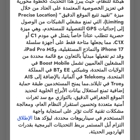
هيكلة للنظام، حيث يبرز هذا التحديث كخطوة محورية
في تعزيز الخصوصية المعتمدة على العتاد من خلال
ميزة “تقييد تتبع الموقع الدقيق” (Precise Location
Limiting)، التي تمنع مشغلي الشبكات من الوصول
إلى إحداثيات GPS التفصيلية للمستخدم، وهي ميزة
حصرية تتطلب عتاداً خاصاً يتمثل في مودم C1 أو
C1X، مما يجعلها متاحة فقط على أجهزة سلسلة
iPhone 17 والنماذج المستقبلية، وiPad Pro M5،
وقد تم تفعيلها مبدئياً بالتعاون مع قائمة محددة من
المشغلين العالميين تشمل Boost Mobile في
الولايات المتحدة، وشبكتي EE وBT في المملكة
المتحدة، وTelekom في ألمانيا، بالإضافة إلى AIS
وTrue في تايلاند.مما يمنح المستخدمين طبقة حماية
إضافية تمنع استغلال بيانات الأبراج الخلوية لتحديد
الموقع الجغرافي الدقيق، بالتوازي مع سد ثغرات
أمنية متعددة وتحسين استقرار النظام العام، ومعالجة
مشكلات تقنية كانت تؤثر على استجابة واجهة
المستخدم في سيناريوهات محددة، ليؤكد هذا
الإطلاق
التزام أبل المستمر بربط التحديثات البرمجية بقدرات
الهاردوير الحديثة.