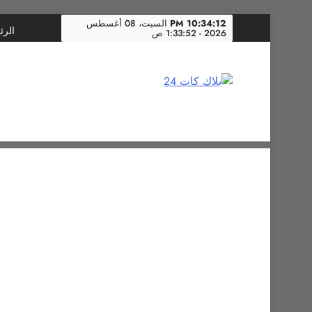
Skip
10:34:13 PM
السبت، 08 أغسطس
الرئ
2026 - 1:33:52 ص
to
content
بلاك كات 24
فن يجمع الشعوب… وإعلامٌ في خدمة الإنسانية.