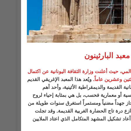
معبد البارثينون
لمي، حيث أعلنت وزارة الثقافة اليونانية عن اكتمال
تين وعشرين عاماً.
ويُعد هذا المعبد الإغريقي القديم
نية القديمة والديمقراطية الأثينية، وأحد أهم
دسية أو معمارية فحسب، بل هي بمثابة إحياء لروح
از جهداً مضنياً ومستمراً استغرق سنوات طويلة من
زع درة تاج الحضارة الغربية القديمة. وقد تجلت
أعاد تشكيل المشهد المتكامل الذي اعتاد الملايين