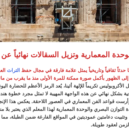
الوحدة المعمارية وتزيل السقالات نهائياً عن 
 حدثاً ثقافياً وتاريخياً يمثل علامة فارقة في مجال حفظ
التراث
العا
ن إلى الظهور بأكمل صورة ممكنة للمرة الأولى منذ ما يقرب من مائ
أكروبوليس تكريماً للإلهة أثينا، يُعد الرمز الأعظم للحضارة اليونا
ارجية بشكل نهائي عن هذه الواجهة المهيبة لا تمثل مجرد خطوة هن
 وأرست قواعد الفن المعماري في العصور اللاحقة. يعكس هذا الإنج
وازن البصري والوحدة المعمارية لهذا المعلم الذي يعتبر بلا منا
ي وتثبيت دعامتين عموديتين في المواقع الفارغة ضمن الطبلة، مما 
 الزمن لعقود طويلة.