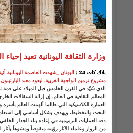
وزارة الثقافة اليونانية تعيد إحياء 
بلاك كات 24 :
اليونان _شهدت العاصمة اليونانية أثينا
مشروع ترميم الواجهة الغربية، ليعود معبد البارثينو
الذي شُيّد في القرن الخامس قبل الميلاد على قمة تل ال
المعالم الثقافية في العالم. إن إزالة السقالات الخ
العمارة الكلاسيكية التي طالما ألهمت العالم بأسره
البحث والتخطيط، ويهدف بشكل أساسي إلى استعادة الت
دقة العمليات الترميمية في إعادة بناء الجدار الخلف
من الزوار وعلماء الآثار رؤيته منقوصاً ومشوهاً بآثار