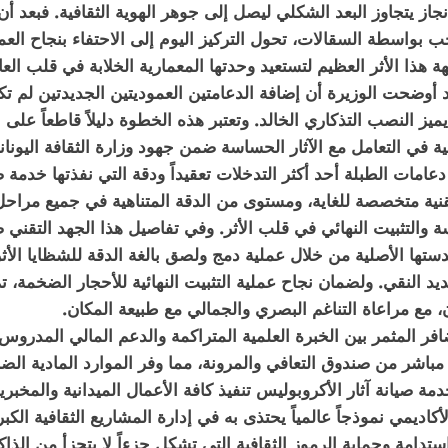
الإنجاز يتجاوز البعد الشكلي ليصل إلى جوهر الهوية الثقافية. فبعد
 بواسطة السقالات، تحول التركيز اليوم إلى الاحتفاء بنجاح العمل
جهة هذا الأثر العظيم لتستعيد وحدتها المعمارية الخلابة في قلب الع
د أوضحت الوزيرة أن إضافة الدعامتين العموديتين الجديدتين لم
ز النصب التذكاري الخالد. وتعتبر هذه الخطوة دليلاً قاطعاً على الم
 في التعامل مع الآثار الحساسة ضمن جهود وزارة الثقافة اليوناني
دعامات الطبلة أحد أكثر التدخلات تعقيداً ودقة التي نفذتها خدمة 
تقنية متخصصة للغاية، ومستوى من الدقة المتناهية في جميع مراحل ا
سة والتثبيت النهائي في قلب الأثر. وفي تفاصيل هذا الجهد التقن
ندستها الأصلية من خلال عملية دمج ولصق بالغة الدقة للشظايا الأث
ديد النقي. ولضمان نجاح عملية التثبيت النهائية للأحجار الضخمة،
ن، مع مراعاة التناغم البصري والجمالي مع طبيعة المكان.
فر المثمر بين الخبرة العلمية المتراكمة والدعم المالي المدروس و
ل مباشر من صندوق التعافي والمرونة، مما وفر الموارد المادية الض
مة صيانة آثار الأكروبوليس تنفيذ كافة الأعمال الميدانية والمخ
أكاديمي نموذجاً عالمياً يحتذى به في إدارة المشاريع الثقافية الك
تدامة وحماية الرموز الثقافية التي تشكل جزءاً لا يتجزأ من الذاك