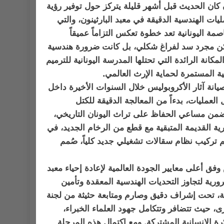
 أن كان الحديث قبل أشهر قليلة يتركز حول توفير رؤية
يات الهندسية الدقيقة في معبد البارثينون، والتي
اصمة اليونانية تعد خطوة تعكس التزاماً عميقاً
 تكن مجرد سد لفراغ شكلي، بل كانت ضرورة هندسية
كانة الرائدة التي تحتلها المدرسة اليونانية للترميم
ة المستمرة لحماية الإرث العالمي.
صيانة آثار الأكروبوليس خلال السنوات الأخيرة داخل
لعمليات، بدءاً من المعالجة الدقيقة للكتل
ي ضمن مساعي الحفاظ على تراث اليونان التاريخي،
رية القديمة المتبقية مع قطع من الرخام الجديد، في
 تم تركيب نظام سقالات تشغيلي جديد كلياً، صُمم
فق أعلى معايير الجودة العالمية لإعادة إحياء معبد
رورية لتجاوز التحديات الهندسية المعقدة وتأمين
برية، تحت إشراف دقيق وصارم ومتابعة حثيثة من لجنة
برى، حيث تتضافر وتتكامل جهود العلماء الخبراء،
رة الإنسانية المشتركة. ومع اكتمال هذه المرحلة