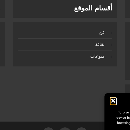
أقسام الموقع
ر
فن
ثقافة
منوعات
To prov
device in
browsing