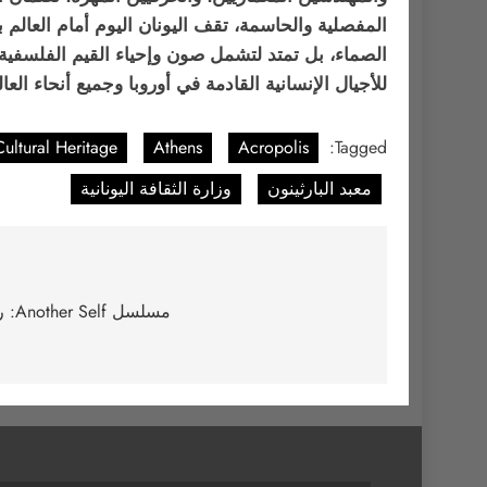
المفصلية والحاسمة، تقف اليونان اليوم أمام العالم 
الصماء، بل تمتد لتشمل صون وإحياء القيم الفلسفية، 
للأجيال الإنسانية القادمة في أوروبا وجميع أنحاء العال
Cultural Heritage
Athens
Acropolis
Tagged:
معبد البارثينون
وزارة الثقافة اليونانية
تصفّح
المقالات
مسلسل Another Self: رحلة الوداع والمواجهات الحتمية