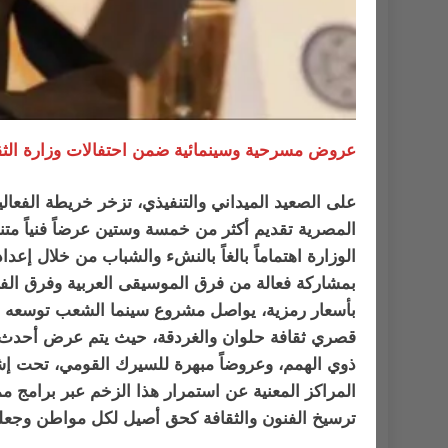
عروض مسرحية وسينمائية ضمن احتفالات وزارة الثق
على الصعيد الميداني والتنفيذي، تزخر خريطة الفعال
المصرية تقديم أكثر من خمسة وستين عرضاً فنياً متنو
الوزارة اهتماماً بالغاً بالنشء والشباب من خلال إعد
بمشاركة فعالة من فرق الموسيقى العربية وفرق الفنو
بأسعار رمزية، يواصل مشروع سينما الشعب توسعه ال
قصري ثقافة حلوان والغردقة، حيث يتم عرض أحدث الإ
ذوي الهمم، وعروضاً مبهرة للسيرك القومي، تحت إشر
المراكز المعنية عن استمرار هذا الزخم عبر برامج ممتدة حتى شهر يونيو 2026، متضمنة مع
ترسيخ الفنون والثقافة كحق أصيل لكل مواطن وجعلها