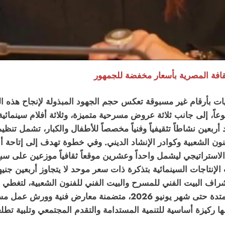
افة المصرية بأسعار مخفضة للجمهور
يات بأرقام غير مسبوقة تعكس حجم الجهود المبذولة لإنجاح هذه ال
عاً، إلى جانب ثلاثة عروض مسرحية متميزة، وثلاثة أفلام سينمائية
اد أربعين نشاطاً تثقيفياً وفنياً مخصصاً للأطفال والكبار، تشمل 
ن الشعبية وكوادر الإنشاد الديني. وفي خطوة تهدف إلى إتاحة أح
استراتيجي ليشمل واحداً وعشرين موقعاً ثقافياً موزعين على س
نتاجات السينمائية بتذكرة ذات سعر موحد لا يتجاوز أربعين جنيه
اف البيت الفني للمسرح والبيت الفني للفنون الشعبية، لتغطي م
ارض فنية وورش عمل مستدامة، لتؤكد
 ركيزة أساسية للتنمية المستدامة والتقدم المجتمعي وتلبية تط