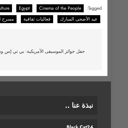
lture
Egypt
Cinema of the People
Tagged:
عيد الأضحى المبارك
فعاليات ثقافية
مسرح ال
تصفّح
المقالات
حفل جوائز الموسيقى الأمريكية: بي تي إس وسا
نبذة عنا ..
Black Cat24