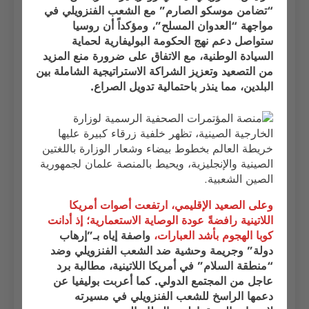
“تضامن موسكو الصارم” مع الشعب الفنزويلي في
مواجهة “العدوان المسلح”، ومؤكداً أن روسيا
ستواصل دعم نهج الحكومة البوليفارية لحماية
السيادة الوطنية، مع الاتفاق على ضرورة منع المزيد
من التصعيد وتعزيز الشراكة الاستراتيجية الشاملة بين
البلدين، مما ينذر باحتمالية تدويل الصراع.
وعلى الصعيد الإقليمي، ارتفعت أصوات أمريكا
اللاتينية رافضةً عودة الوصاية الاستعمارية؛ إذ أدانت
كوبا الهجوم بأشد العبارات،
واصفة إياه بـ”إرهاب
دولة” وجريمة وحشية ضد الشعب الفنزويلي وضد
“منطقة السلام” في أمريكا اللاتينية، مطالبة برد
عاجل من المجتمع الدولي. كما أعربت بوليفيا عن
دعمها الراسخ للشعب الفنزويلي في مسيرته