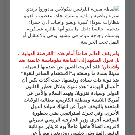
ولم يقف العالم صامتاً أمام هذه “القرصنة الدولية”،
بل تحول المشهد إلى انتفاضة دبلوماسية عالمية ضد
واشنطن؛
فقد أعربت الصين عن صدمتها العميقة،
مدينةً بشدة ما وصفته بـ”الاستخدام السافر للقوة”
ضد دولة ذات سيادة ورئيسها، حيث أكدت بكين أن
“أعمال الهيمنة” هذه تنتهك بشكل خطير القانون
الدولي وسيادة فنزويلا، وتهدد السلام والأمن في
أمريكا اللاتينية ومنطقة الكاريبي، مطالبة الولايات
المتحدة بالتوقف فوراً عن انتهاك سيادة الدول
الأخرى. وفي تحرك استراتيجي يشي بخطورة
الموقف، أجرى وزير الخارجية الروسي سيرغي
لافروف اتصالاً هاتفياً عاجلاً يوم 3 يناير مع نائبة
الرئيس الفنزويلي ديلسي رودريغيز، معرباً عن