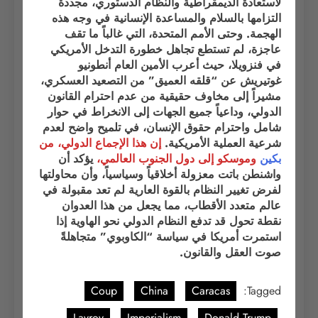
لاستعادة الديمقراطية والنظام الدستوري، مجددة
التزامها بالسلام والمساعدة الإنسانية في وجه هذه
الهجمة. وحتى الأمم المتحدة، التي غالباً ما تقف
عاجزة، لم تستطع تجاهل خطورة التدخل الأمريكي
في فنزويلا، حيث أعرب الأمين العام أنطونيو
غوتيريش عن “قلقه العميق” من التصعيد العسكري،
مشيراً إلى مخاوف حقيقية من عدم احترام القانون
الدولي، وداعياً جميع الجهات إلى الانخراط في حوار
شامل واحترام حقوق الإنسان، في تلميح واضح لعدم
شرعية العملية الأمريكية.
إن هذا الإجماع الدولي،
من
بكين
وموسكو إلى دول الجنوب العالمي،
يؤكد أن
واشنطن باتت معزولة أخلاقياً وسياسياً، وأن محاولتها
لفرض تغيير النظام بالقوة العارية لم تعد مقبولة في
عالم متعدد الأقطاب، مما يجعل من هذا العدوان
نقطة تحول قد تدفع النظام الدولي نحو الهاوية إذا
استمرت أمريكا في سياسة “الكاوبوي” متجاهلةً
صوت العقل والقانون.
Coup
China
Caracas
Tagged:
Lavrov
Imperialism
Donald Trump