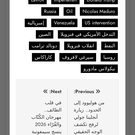
Russia
Oil
Nicolas Maduro
US intervention
Venezuela
إمبريالية
التدخل الأمريكي في فنزويلا
الصين
النفط
انقلاب فنزويلا
دونالد ترامب
روسيا
سيرغي لافروف
كاراكاس
نيكولاس مادورو
تصفّح
Next:
Previous:
المقالات
من هوليوود إلى
في قلب
الحدود.. زيارة
الطائف..
أنجلينا جولي
مهرجان الكُتّاب
لرفح تكشف
والقُرّاء 2026
الوجه الحقيقي
ينسج سيمفونية