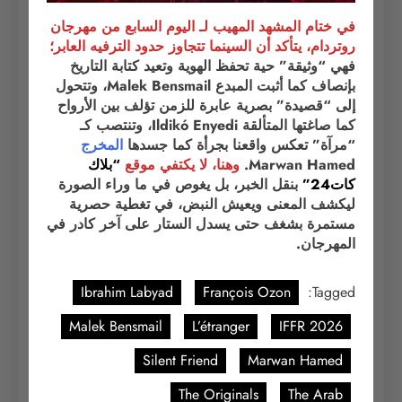
في ختام المشهد المهيب لـ اليوم السابع من مهرجان
روتردام، يتأكد أن السينما تتجاوز حدود الترفيه العابر؛
فهي “وثيقة” حية تحفظ الهوية وتعيد كتابة التاريخ
بإنصاف كما أثبت المبدع Malek Bensmail، وتتحول
إلى “قصيدة” بصرية عابرة للزمن تؤلف بين الأرواح
كما صاغتها المتألقة Ildikó Enyedi، وتنتصب كـ
“مرآة” تعكس واقعنا بجرأة كما جسدها
المخرج
Marwan Hamed.
وهنا، لا يكتفي موقع
“بلاك
كات24”
بنقل الخبر، بل يغوص في ما وراء الصورة
ليكشف المعنى ويعيش النبض، في تغطية حصرية
مستمرة بشغف حتى يسدل الستار على آخر كادر في
المهرجان.
Ibrahim Labyad
François Ozon
Tagged:
Malek Bensmail
L’étranger
IFFR 2026
Silent Friend
Marwan Hamed
The Originals
The Arab