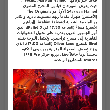
طاغياً عبر برنامج “Focus: Marwan Hamed”،
حيث يعرض المهرجان فيلمين للمخرج المصري
Marwan Hamed؛ الأول هو The Originals
(الأصليين) ظهراً، مقدماً رؤية ديستوبية نادرة، والثاني
هو الملحمة الشعبية Ibrahim Labyad (إبراهيم
الأبيض) مساءً (الساعة 17:30 في Pathé 3)، الذي
أبهر الجمهور الغربي بقدرته على تحويل العشوائيات
القاهرية إلى مسرح تراجيدي. وتكتمل اللوحة بفيلم
Sirāt للمخرج Oliver Laxe (الساعة 17:00)، الذي
يمزج تصوف الصحراء المغربية بموسيقى التكنو،
مختتماً يوماً حافلاً بحفل توزيع جوائز IFFR Pro
Awards للمشاريع الواعدة.