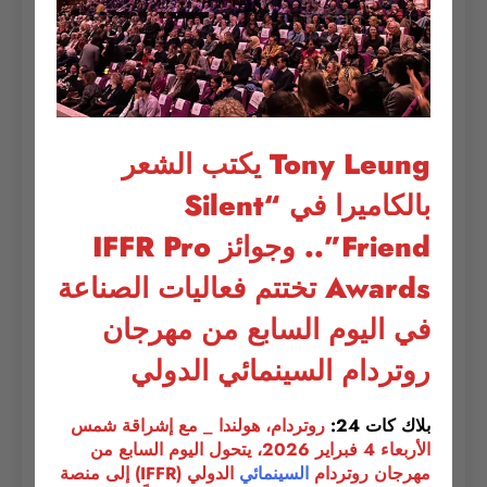
Tony Leung يكتب الشعر
بالكاميرا في “Silent
Friend”.. وجوائز IFFR Pro
Awards تختتم فعاليات الصناعة
في اليوم السابع من مهرجان
روتردام السينمائي الدولي
بلاك كات 24:
روتردام، هولندا _ مع إشراقة شمس
الأربعاء 4 فبراير 2026، يتحول اليوم السابع من
مهرجان روتردام
السينمائي
الدولي (IFFR) إلى منصة