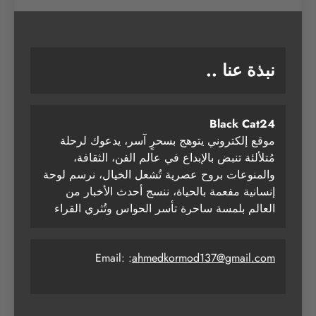
نبذة عنا ..
Black Cat24
موقع إلكتروني يتوهج بسحرٍ آسر، يدعوك لرحلة
مُتلألئة تنبض بالإبداع في عالم الفن، الثقافة،
والمنوعات بروح عصرية تُشعل الخيال، نرسم لوحة
إنسانية مفعمة بالحياة، ننسج أحدث الأخبار من
العالم بلمسة ساحرة تأسر الحواس وتُثري القراء
Email: :
ahmedkormod137@gmail.com