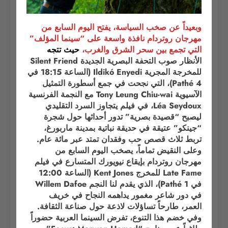
وبعيداً عن صخب السياسة، يفتح اليوم السابع من
مهرجان روتردام نافذة واسعة على “سينما المؤلف”
التي تجمع بين سحر الشرق والغرب،
حيث
تتجه
الأنظار صوب التحفة البصرية الجديدة Silent Friend
للمخرجة المجرية Ildikó Enyedi (الساعة 18:15 في
Pathé 4)، التي نجحت في جمع أسطورة التمثيل
الآسيوية Tony Leung Chiu-wai مع النجمة الفرنسية
Léa Seydoux، في فيلم يتجاوز السرد التقليدي
ليصبح “قصيدة بصرية” تدور أحداثها حول شجرة
“جينكو” عتيقة في حديقة نباتية بمدينة ماربورغ،
تربط ثلاث قصص حب وفقدان تمتد عبر مائة عام.
وعلى النقيض تماماً، يصخب اليوم السابع من
مهرجان روتردام بإيقاع نيويورك المتسارع في فيلم
Late Fame للمخرج Kent Jones (الساعة 12:00
في Pathé 1)، الذي يقدم لنا النجم Willem Dafoe
في دور شاعر مغمور يداهمه النجاح في خريف
العمر، طارحاً تساؤلات لاذعة حول صناعة الثقافة.
وفي خضم هذا التنوع، تفرض السينما العربية حضوراً