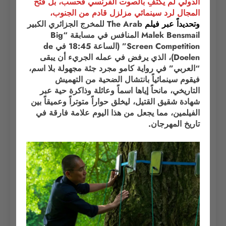
الدولي لم يكتفِ بالصوت الفرنسي فحسب، بل فتح
المجال لرد سينمائي مزلزل قادم من الجنوب،
وتحديداً
عبر
فيلم
The Arab للمخرج الجزائري الكبير
Malek Bensmail المنافس في مسابقة “Big
Screen Competition” (الساعة 18:45 في de
Doelen)، الذي يرفض في عمله الجريء أن يبقى
“العربي” في رواية كامو مجرد جثة مجهولة بلا اسم،
فيقوم سينمائياً بانتشال الضحية من التهميش
التاريخي، مانحاً إياها اسماً وعائلة وذاكرة حية عبر
شهادة شقيق القتيل، ليخلق حواراً متوتراً وعميقاً بين
الفيلمين، مما يجعل من هذا اليوم علامة فارقة في
تاريخ المهرجان.