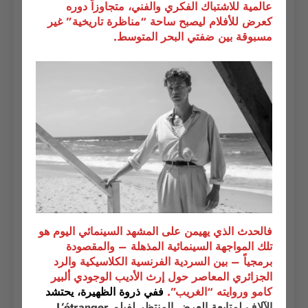
عالمية للاشتباك الفكري والفني، متجاوزاً دوره
كعرض للأفلام ليصبح ساحة “مناظرة تاريخية” غير
مسبوقة بين ضفتي البحر المتوسط.
فالحدث الذي يهيمن على المشهد السينمائي اليوم هو
تلك المواجهة السينمائية المذهلة – والمقصودة
برمجياً – بين السردية الفرنسية الكلاسيكية والرد
الجزائري المعاصر حول إرث الأديب الوجودي ألبير
كامو وروايته “الغريب”.
ففي ذروة الظهيرة،
يحتشد
الآلاف لمتابعة العرض المنتظر لفيلم L’étranger