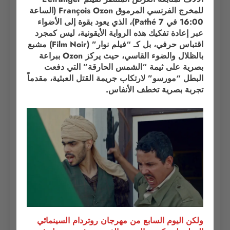
للمخرج الفرنسي المرموق François Ozon (الساعة
16:00 في Pathé 7)، الذي يعود بقوة إلى الأضواء
عبر إعادة تفكيك هذه الرواية الأيقونية، ليس كمجرد
اقتباس حرفي، بل كـ “فيلم نوار” (Film Noir) مشبع
بالظلال والضوء القاسي، حيث يركز Ozon ببراعة
بصرية على ثيمة “الشمس الحارقة” التي دفعت
البطل “مورسو” لارتكاب جريمة القتل العبثية، مقدماً
تجربة بصرية تخطف الأنفاس.
ولكن اليوم السابع من مهرجان روتردام السينمائي