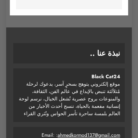
نبذة عنا ..
Black Cat24
موقع إلكتروني يتوهج بسحرٍ آسر، يدعوك لرحلة
مُتلألئة تنبض بالإبداع في عالم الفن، الثقافة،
والمنوعات بروح عصرية تُشعل الخيال، نرسم لوحة
إنسانية مفعمة بالحياة، ننسج أحدث الأخبار من
العالم بلمسة ساحرة تأسر الحواس وتُثري القراء
Email: :
ahmedkormod137@gmail.com