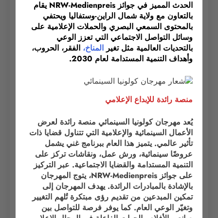
الحدث المميز في جوائز NRW-Medienpreis يقام
بالتعاون مع ولاية شمال الراين-وستفاليا ويحتفي
بالمحتوى السمعي البصري والحملات الإعلامية على
وسائل التواصل الاجتماعي التي تعزز الوعي
بالتحديات العالمية مثل تغير
المناخ،
الفقر، الحروب،
وأهداف التنمية المستدامة لعام 2030.
منصة رائدة للإبداع الإعلامي
يُعد مهرجان كولونيا السينمائي منصة رائدة لعرض
الأعمال السينمائية والإعلامية التي تتناول قضايا ذات
تأثير عالمي. يتميز هذا العام ببرنامج غني يشمل
عروضًا سينمائية، ورش عمل، ونقاشات تركز على
التنمية المستدامة والقضايا الاجتماعية. عبر التركيز
على جوائز NRW-Medienpreis، يتوج المهرجان
بالإشادة بالمبادرات الرائدة. يهدف المهرجان إلى
تمكين المبدعين من تقديم رؤى مبتكرة تُلهم التغيير
وتغيّر الوعي العام. كما يوفر فرصة للتواصل بين