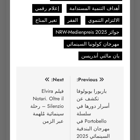
أهداف التنمية المستدامة
إعلام رقمي
الالتزام التنموي
الفقر
تغير المناخ
جوائز NRW-Medienpreis 2025
مهرجان كولونيا السينمائي
يان مالتي أندريسن
تصفّح
Next:
Previous:
المقالات
باربورا بوبولوفا
فيلم Elvira
تكشف عن
Notari. Oltre il
أسرار دورها في
Silenzio – رحلة
سلسلة
سينمائية مُلهمة
Portobello في
عبر الزمن
مهرجان البندقية
السينمائي 2025