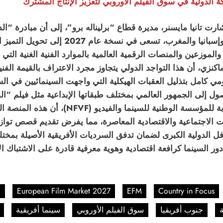
كة الدولية في سوق الفيلم الأوروبي لتعزيز الإنتاج المشترك
واستضافت دولاً بارزة مثل المكسيك وكندا وا
موزعين والمنصات الرقمية العالمية بالموارد الفنية الغنية التي 
ماكنزي، أن هذا التواجد الدولي يتجاوز مجرد الاعتراف بالقيمة الف
ومي كامل بتذليل العقبات الهيكلية التي واجهت السينمائيين في ا
السياق، أكدت أونكي دوميكو، الرئيسة التنفيذية 
يات الاجتماعية والاقتصادية المعاصرة، مما يفرض تقديم قصص تواز
لدولية الكبرى لضمان تدفق السرديات الأفريقية الأصيلة بمختلف ق
ور السينما كرافعة اقتصادية وهوية معرفية قادرة على الاشتباك 
l
European Film Market 2027
EFM
Country in Focus
ة
جنوب أفريقيا
سوق الفيلم الأوروبي
سينما أفريقية