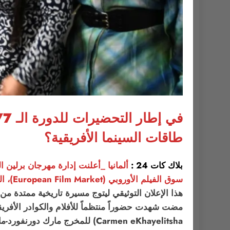
طاقات السينما الأفريقية؟
بلاك كات 24 :
ألمانيا _أعلنت إدارة مهرجان برلين 
سوق الفيلم الأوروبي (European Film Market)، المصاحب للنسخة السابعة والسبعين من
هذا الإعلان التوثيقي ليتوج مسيرة تاريخية ممتدة من 
Carmen eKhayelitsha) للمخرج مارك دورنفورد-ماي بجائزة الدب الذهبي عام 2005، كأول منجز سينمائي من جنوب أفريقيا ينال هذه الحظوة الدولية الرفيعة. وأكدت