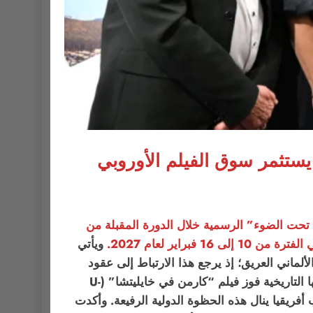
الدولي.. كيف يستثمر سوق الفيلم الأوروبي
ة تحت الضوء” الرسمية خلال الدورة المقبلة من
رة من 10 إلى 16
فبراير لعام 2027.
ويأتي
ألماني العريق؛ إذ يرجع هذا الارتباط إلى عقود
مضت شهدت حضوراً منتظماً للأفلام والكوادر الأفريقية في المسابقات الرسمية والأسواق الموازية، ولعل أبرز محطاتها التاريخية فوز فيلم “كارمن في خايليتشا” (U-