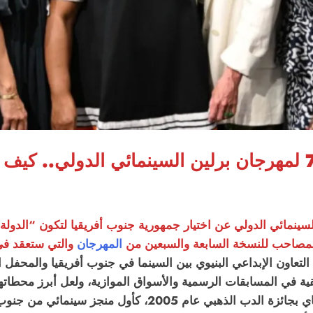
في إطار التحضيرات للدورة الـ 77 لمهرجان برلين السينمائي 
السينمائي الدولي عن اختيار جمهورية جنوب أفريقيا لتكون “الدول
المهرجان
والتي ستعقد في الفت
التعاون الإبداعي البنيوي بين السينما في جنوب أفريقيا والمحفل ال