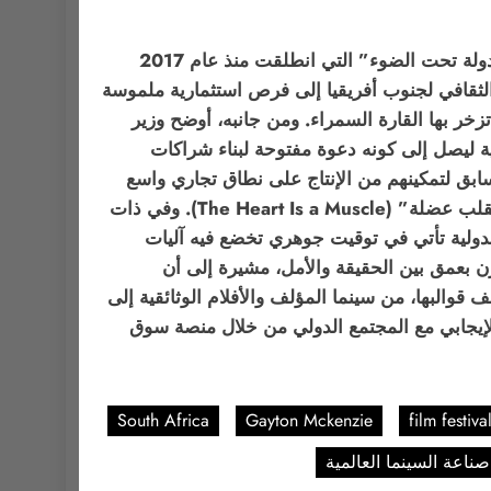
وفي سياق الأبعاد الاقتصادية والمهنية لهذا التتويج، أشارت تانيا مايسنر، مديرة قطاع “برليناله برو”، إلى أن مبادرة “الدولة تحت الضوء” التي انطلقت منذ عام 2017
لنرويج وإسبانيا والمغرب، تسعى في نسخة عام 2027 إلى تحويل التميز الثقافي لجنوب أفريقيا إلى فرص استثمارية ملموسة
تزخر بها القارة السمراء. ومن جانبه، أوضح وزير
نية ليصل إلى كونه دعوة مفتوحة لبناء شراكات
لسابق لتمكينهم من الإنتاج على نطاق تجاري واسع
ومستدام، مستشهداً بأعمال معاصرة نجحت في الوصول إلى الجمهور العالمي بمختلف طبقاتها الإبداعية مثل فيلم “القلب عضلة” (The Heart Is a Muscle). وفي ذات
بالإنابة للمؤسسة الوطنية للسينما والفيديو (NFVF)، أن هذه المنصة الدولية تأتي في توقيت جوهري تخضع فيه آليات
ن بعمق بين الحقيقة والأمل، مشيرة إلى أن
والبها، من سينما المؤلف والأفلام الوثائقية إلى
الإيجابي مع المجتمع الدولي من خلال منصة سوق
South Africa
Gayton Mckenzie
film festiva
صناعة السينما العالمية