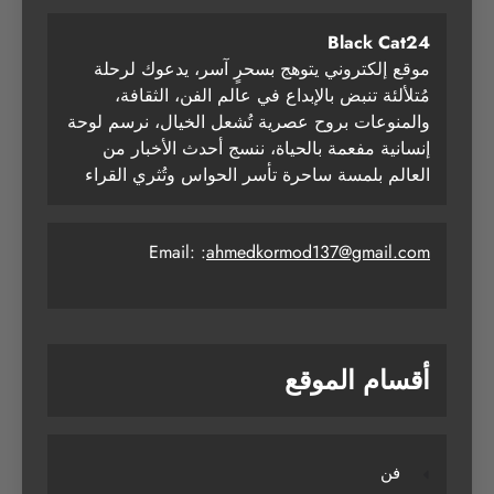
Black Cat24
موقع إلكتروني يتوهج بسحرٍ آسر، يدعوك لرحلة
مُتلألئة تنبض بالإبداع في عالم الفن، الثقافة،
والمنوعات بروح عصرية تُشعل الخيال، نرسم لوحة
إنسانية مفعمة بالحياة، ننسج أحدث الأخبار من
العالم بلمسة ساحرة تأسر الحواس وتُثري القراء
Email: :
ahmedkormod137@gmail.com
أقسام الموقع
فن