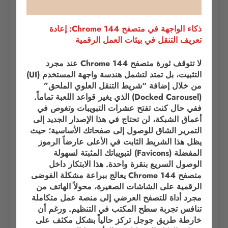
ذكاء الواجهة في متصفح Chrome 144: إعادة
تعريف التنقل في بيئات العمل الرقمية
لا تتوقف ثورة متصفح Chrome 144 عند مجرد
التثبيت، بل تمتد لتشمل هندسة واجهة المستخدم (UI)
من خلال إضافة “شريط التنقل العلوي الملحق”
(Docked Carousel) الذي يغير قواعد اللعبة تماماً.
ففي حال كنت تفتح عشرات التبويبات وتغوص في
أعماق الشبكة، لن تحتاج في هذا الإصدار الجديد إلى
التمرير الشاق للوصول إلى صفحاتك الأساسية؛ حيث
يظل هذا الشريط الثابت في الأعلى عارضاً الرموز
المفضلة (Favicons) لتبويباتك المثبتة لسهولة
الوصول السريع بنقرة واحدة. هذا الابتكار داخل
متصفح Chrome 144 يعالج ببراعة مشكلة الفوضى
الرقمية على الشاشات الصغيرة، محولاً الهاتف من
مجرد أداة للتصفح العرضي إلى منصة عمل متكاملة
تنافس تجربة سطح المكتب في التنظيم. ورغم أن
خارطة طريق جوجل تركز حالياً بشكل مكثف على