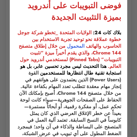
فوضى التبويبات على أندرويد
بميزة التثبيت الجديدة
بلاك كات 24:
الولايات المتحدة _تخطو شركة جوجل
خطوة عملاقة نحو توحيد تجربة الاستخدام بين
الحاسوب والهاتف
المحمول
من خلال إطلاق متصفح
Chrome 144، والذي يقدم أخيراً ميزة “تثبيت
التبويبات” (Pinned Tabs) لمستخدمي أندرويد حول
العالم.
هذا التحديث ليس مجرد تحسين عابر، بل هو
استجابة تقنية طال انتظارها للمستخدمين
القوة
(Power Users) الذين يعتمدون على هواتفهم في
إنجاز مهام معقدة تتطلب تعدد المهام بكفاءة عالية.
من خلال متصفح Chrome 144، أصبح بإمكانك الآن
الحفاظ على الصفحات الجوهرية—سواء كانت لوحة
تحكم عمل، أو مفكرة رقمية، أو أبحاثاً مستمرة—
بعيداً عن خطر الإغلاق العرضي الذي كان يمثل
كابوساً في النسخ السابقة. تعتمد آلية العمل في
المتصفح على البساطة والذكاء في آن واحد؛ فبمجرد
الضغط المطول على أي تبويب في عرض الشبكة،