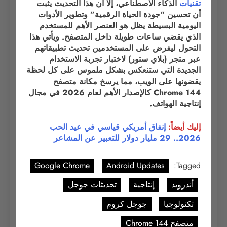
تقنيات
الذكاء الاصطناعي، إلا أن هذا التحديث يثبت
أن تحسين “جودة الحياة الرقمية” وتطوير الأدوات
اليومية البسيطة يظل هو العنصر الأهم للمستخدم
الذي يقضي ساعات طويلة داخل المتصفح. ويأتي هذا
التحول ليفرض على المستخدمين تحديث تطبيقاتهم
عبر متجر (بلاي ستور) لاختبار تجربة الاستخدام
الجديدة التي ستنعكس بشكل ملموس على كل لحظة
يقضونها على الويب، مما يرسخ مكانة متصفح
Chrome 144 كالإصدار الأهم لعام 2026 في مجال
إنتاجية الهواتف.
إليك أيضاً:
إنفاق أمريكي قياسي في عيد الحب
2026.. 29 مليار دولار للتعبير عن المشاعر
Google Chrome
Android Updates
Tagged:
أندرويد
إنتاجية
تحديثات جوجل
تكنولوجيا
جوجل كروم
متصفح Chrome 144