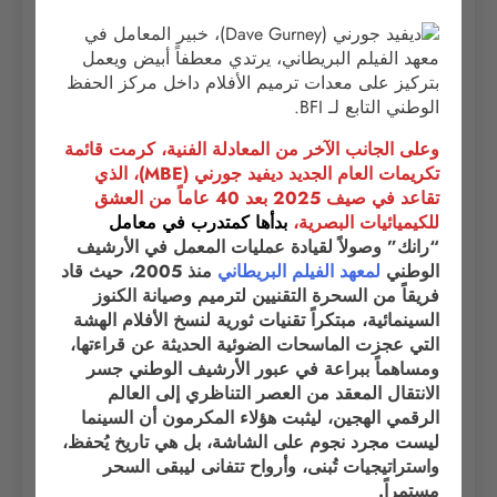
وعلى الجانب الآخر من المعادلة الفنية، كرمت قائمة
تكريمات العام الجديد ديفيد جورني (MBE)، الذي
تقاعد في صيف 2025 بعد 40 عاماً من العشق
للكيميائيات البصرية،
بدأها كمتدرب في
معامل
“رانك” وصولاً لقيادة عمليات المعمل في الأرشيف
الوطني
لمعهد الفيلم البريطاني
منذ 2005، حيث قاد
فريقاً من السحرة التقنيين لترميم وصيانة الكنوز
السينمائية، مبتكراً تقنيات ثورية لنسخ الأفلام الهشة
التي عجزت الماسحات الضوئية الحديثة عن قراءتها،
ومساهماً ببراعة في عبور الأرشيف الوطني جسر
الانتقال المعقد من العصر التناظري إلى العالم
الرقمي الهجين، ليثبت هؤلاء المكرمون أن السينما
ليست مجرد نجوم على الشاشة، بل هي تاريخ يُحفظ،
واستراتيجيات تُبنى، وأرواح تتفانى ليبقى السحر
مستمراً.