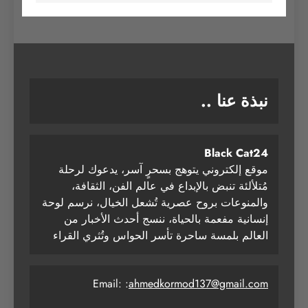
نبذة عنا ..
Black Cat24
موقع إلكتروني يتوهج بسحرٍ آسر، يدعوك لرحلة
مُتلألئة تنبض بالإبداع في عالم الفن، الثقافة،
والمنوعات بروح عصرية تُشعل الخيال، نرسم لوحة
إنسانية مفعمة بالحياة، ننسج أحدث الأخبار من
العالم بلمسة ساحرة تأسر الحواس وتُثري القراء
Email: :
ahmedkormod137@gmail.com