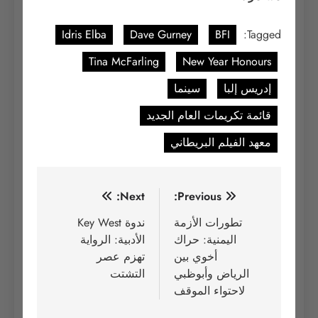
Idris Elba
Dave Gurney
BFI
Tagged:
Tina McFarling
New Year Honours
إدريس إلبا
سينما
قائمة تكريمات العام الجديد
معهد الفيلم البريطاني
تصفّح
Next:
Previous:
المقالات
تطورات الأزمة
ندوة Key West
اليمنية: حراك
الأدبية: الرواية
أخوي بين
تهزم عصر
الرياض وأبوظبي
التشتت
لاحتواء الموقف