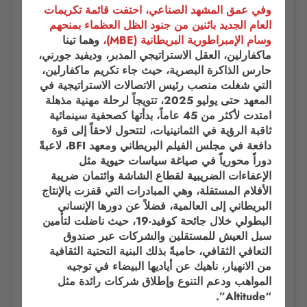
وفي عمق المشهد الصناعي، احتفت قائمة تكريمات
العام الجديد باثنين من جنود الظل العظماء بمنحهم
وسام الإمبراطورية
البريطانية
(MBE)،
وهما تينا
ماكفارلين، العقل الاستراتيجي المدبر، وديفيد جورني،
حارس الذاكرة البصرية، حيث جاء تكريم ماكفارلين،
التي شغلت منصب رئيس الاتصالات الاستراتيجية في
المعهد حتى يوليو 2025، تتويجاً لرحلة مهنية مذهلة
امتدت لأكثر من 45 عاماً، بدأتها كصحفية سينمائية
ثاقبة الرؤية في الثمانينيات، لتتحول لاحقاً إلى قوة
دافعة في مجلس الفيلم البريطاني ومعهد BFI، لاعبةً
دوراً محورياً في صياغة سياسات حيوية مثل
الإعفاءات الضريبية لقطاع الشاشة وائتمان ضريبة
الأفلام المستقلة، وهي المبادرات التي قفزت بالإنتاج
البريطاني إلى العالمية، فضلاً عن دورها الإنساني
البطولي خلال جائحة كوفيد-19، حيث ناضلت لتأمين
سبل العيش للمستقلين والشركات عبر صندوق
التعافي الثقافي، حاميةً بذلك البنية التحتية الثقافية
من الانهيار، ناهيك عن أياديها البيضاء في توجيه
المواهب ودعم التنوع وإطلاق شركات رائدة مثل
“Altitude”.