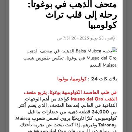
متحف الذهب في بوغوتا:
رحلة إلى قلب تراث
كولومبيا
الإثنين، 28 يوليو 2025 - 7:51:20 ص
بلاك كات 24 :
كولومبيا، بوغوتا
في قلب العاصمة الكولومبية بوغوتا، يتربع متحف
الذهب Museo del Oro
كواحد من أهم الوجهات
الثقافية في العالم. يُعد هذا المتحف، الذي يضم أكثر
من 34,000 قطعة ذهبية من حضارات ما قبل
كولومبوس، كنزًا تاريخيًا يروي قصص شعوب Muisca
وTairona وغيرهم. إذا كنت تبحث عن تجربة تأخذك
في رحلة عبر الزمن، فإن Museo del Oro هو