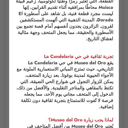
القطعة، التي تُعتبر رمزًا وطنيًا لكولومبيا، زعيم قبيلة
Muisca محاطًا بمرافقيه أثناء تقديم القرابين. إنها
ليست مجرد قطعة فنية، بل شاهد على أسطورة El
Dorado، المدينة الذهبية التي ألهمت المستكشفين
لقرون. الزائرون يجدون أنفسهم أمام قصة تجمع بين
الأسطورة والحقيقة، مما يجعل المتحف وجهة مثالية
لعشاق التاريخ.
تجربة ثقافية في حي La Candelaria
يقع Museo del Oro في حي La Candelaria
التاريخي، حيث تمتزج المباني الاستعمارية الملونة مع
الأجواء الحيوية لمدينة بوغوتا. بعد زيارة المتحف،
يمكن للزوار التجول في شوارع الحي الضيقة، التي
تكتظ بالمقاهي والمتاجر التقليدية. والأفضل من ذلك،
الدخول إلى المتحف مجاني يوم الأحد، مما يجعله
فرصة لا تُفوت للاستمتاع بتجربة ثقافية دون تكلفة
إضافية.
لماذا يجب زيارة Museo del Oro؟
يُعتبر Museo del Oro من أفضل المتاحف في