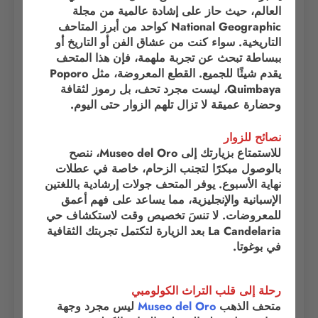
العالم، حيث حاز على إشادة عالمية من مجلة
National Geographic كواحد من أبرز المتاحف
التاريخية. سواء كنت من عشاق الفن أو التاريخ أو
ببساطة تبحث عن تجربة ملهمة، فإن هذا المتحف
يقدم شيئًا للجميع. القطع المعروضة، مثل Poporo
Quimbaya، ليست مجرد تحف، بل رموز لثقافة
وحضارة عميقة لا تزال تلهم الزوار حتى اليوم.
نصائح للزوار
للاستمتاع بزيارتك إلى Museo del Oro، ننصح
بالوصول مبكرًا لتجنب الزحام، خاصة في عطلات
نهاية الأسبوع. يوفر المتحف جولات إرشادية باللغتين
الإسبانية والإنجليزية، مما يساعد على فهم أعمق
للمعروضات. لا تنسَ تخصيص وقت لاستكشاف حي
La Candelaria بعد الزيارة لتكتمل تجربتك الثقافية
في بوغوتا.
رحلة إلى قلب التراث الكولومبي
متحف الذهب
Museo del Oro
ليس مجرد وجهة