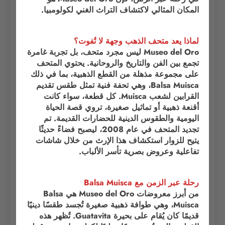
المكان المثالي لاكتشاف التراث الغني لكولومبيا.
لماذا يعد متحف الذهب وجهة لا تُفوت؟
‏Museo del Oro ليس مجرد متحف، بل تجربة غامرة
تجمع بين الفن والتاريخ والروحانية. يحتوي المتحف
على مجموعة مذهلة من القطع الذهبية، بما في ذلك
Balsa Muisca، وهي تحفة فنية تمثل طقس تقديم
القرابين لشعب Muisca. كل قطعة، سواء كانت
أقنعة ذهبية أو تماثيل صغيرة، تروي قصة الحياة
اليومية والطقوس الدينية للحضارات القديمة. تم
تجديد المتحف في عام 2008، ليصبح فضاءً حديثًا
يتيح للزوار استكشاف هذا الإرث من خلال شاشات
تفاعلية وعروض بصرية تأسر الألباب.
رحلة عبر الزمن مع Balsa Muisca
من أبرز معروضات Museo del Oro هي Balsa
Muisca، وهي طوافة ذهبية صغيرة تُجسد طقسًا دينيًا
قديمًا كان يُقام على بحيرة Guatavita. تُظهر هذه