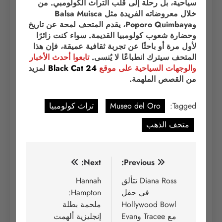
سياحية، بل رحلة إلى قلب التراث الكولومبي. من
خلال معروضاته الفريدة مثل Balsa Muisca
وPoporo Quimbaya، يقدم المتحف لمحة عن تاريخ
وحضارة شعوب كولومبيا القديمة. سواء كنت زائرًا
لأول مرة أو باحثًا عن تجربة ثقافية عميقة، فإن هذا
المتحف سيترك انطباعًا لا يُنسى.
تابعوا أحدث الأخبار
والوجهات السياحية على موقع
Black Cat 24
لمزيد
من القصص الملهمة.
Tagged:
Museo del Oro
تراث كولومبيا
متحف الذهب
تصفّح
Next:
Previous:
المقالات
Diana Ross تتألق
Hannah
في حفل
Hampton:
Hollywood Bowl
ملحمة بطلة
مع Tracee وEvan
إنجليزية ألهمت