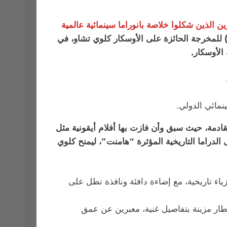
مسين بتتويج قائمة من الفائزين الذين شكلوا خلاصة بانوراما سينمائية عالمية
في ليلة التتويج، ذهبت الجائزة الأهم والأكثر ترقبًا، جائزة اختيار الجمهور، إلى فيلم “هامنت” (Hamnet) للمخرجة الحائزة على الأوسكار كلوي تشاو، في
لأوسكار.
لقادمة، حيث سبق وأن فازت بها أفلام أيقونية مثل
Slumdog M). هذا العام، أكد الجمهور رهانه على الدراما التاريخية المؤثرة “هامنت”، ليمنح كلوي
خل عربة قطار مزينة بتفاصيل غنية، معبرين عن عمق