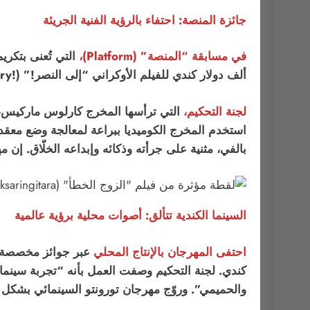
جائزة المنصة: احتفاء بالرؤية الفنية الجريئة
في مسابقة “المنصة” (Platform)،
ألف دولار كندي للفيلم الأوكراني “إلى النصر!” (!To the Victory) للمخرج فالنتين فاسيانوفيتش.
لجنة التحكيم،
التي ترأسها المخرج كارلوس ماركيس-ما
بالفي، مثنية على جرأته وذكائه وإبداعه الخلّاق. إن م
السينما الكندية تتألق: أصوات محلية برؤية عالمية
احتفى المهرجان بالإنتاج المحلي
كندي. لجنة التحكيم وصفت العمل بأنه “تجربة سينما
والحميمي”. وروّج مهرجان تورونتو السينمائي بشكل مم