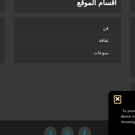
أقسام الموقع
ر
فن
ثقافة
منوعات
To prov
device in
browsing