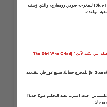
والتي تُمنح لأول أو ثاني عمل لمخرج، فذهبت إلى فيلم “مالك الحزين الأزرق” (Blue Heron) للمخرجة صوفي رومفاري، والذي وُصف
دية الواعدة.
جوائز الأفلام القصيرة (Short Cuts): فاز فيلم “كلمني” (Talk Me) بجائزة أفضل فيلم قصير دولي، بينما نال فيلم “الفتاة التي بكت لآلئ” (The Girl Who Cried
(NETPAC): مُنحت للفيلم الهندي “بحثًا عن السماء” (In Search of The Sky) للمخرج جيتانك سينغ غورجار، لتقديمه
Forast) للمخرجة لوسيا ألينار إغليسياس، حيث اعتبرته لجنة التحكيم صوتًا جديدًا
لمهرجان.