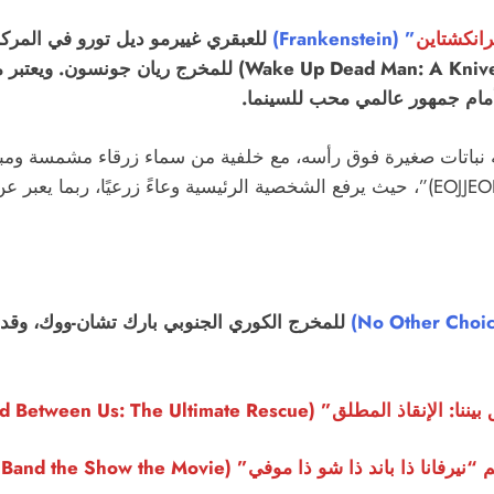
رانكشتاين
” (Frankenstein)
للعبقري غييرمو ديل تورو في المركز 
الميت: لغز من أسرار نايفز أوت” ( Man: A Knives Out Mystery
مام جمهور عالمي محب للسينما.
مشهد رمزي من فيلم “لا خيار آخر (EOJJEOL SUGA EOPDA)”، حيث يرفع الشخصية الرئيسية 
للمخرج الكوري الجنوبي بارك تشان-ووك، وقد ع
The Road Between Us: The Ultimate Re).
 ذا موفي” (Nirvanna the Band the Show the Movie).