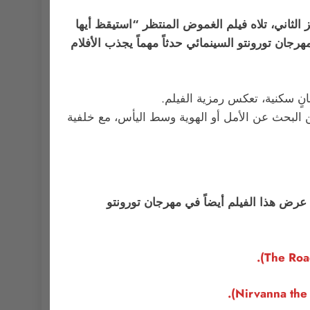
الثاني، تلاه فيلم الغموض المنتظر “استيقظ أيها
Wake Up Dead) للمخرج ريان جونسون. ويعتبر مهرجان تورونتو السينمائي حدثاً مهماً يجذب الأفلام
وعاءً زرعيًا، ربما يعبر عن البحث عن الأمل أو الهوية وسط اليأس، مع خلفية
رض هذا الفيلم أيضاً في مهرجان تورونتو