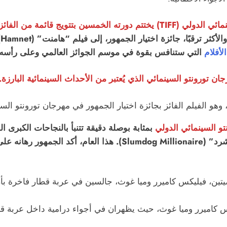
تورونتو, كندا _‎ مهرجان تورونتو السينمائي الدولي (TIFF) يختتم دورته الخ
و
الأفلام
التي ستنافس بقوة في موسم الجوائز العالمي وعلى رأسه ا
ن تورونتو السينمائي الذي يُعتبر من الأحداث السينمائية البارزة.
تو السينمائي الدولي
بمثابة بوصلة دقيقة تتنبأ بالنجاحات الكبرى ا
“عربات النار” (Chariots of Fire) و”المليونير المتشرد” (illionaire
اين (2025) يجمع بين فيليكس كاميرر وميا غوث، حيث يظهران في أجواء درامية دا