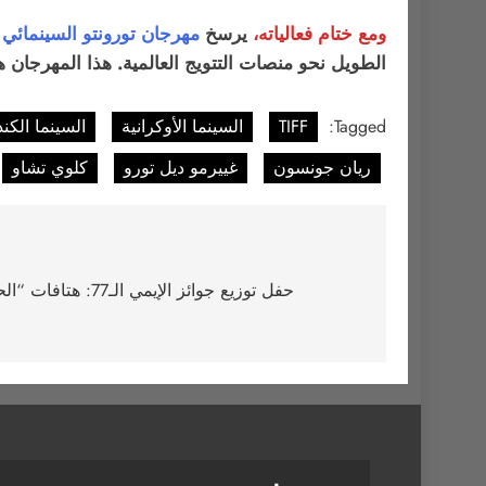
ومع ختام فعالياته،
يرسخ
مهرجان تورونتو السينمائي 
الطويل نحو منصات التتويج العالمية. هذا المهرجان هو
Tagged:
TIFF
السينما الأوكرانية
السينما الكند
ريان جونسون
غييرمو ديل تورو
كلوي تشاو
تصفّح
المقالات
‎حفل توزيع جوائز الإي