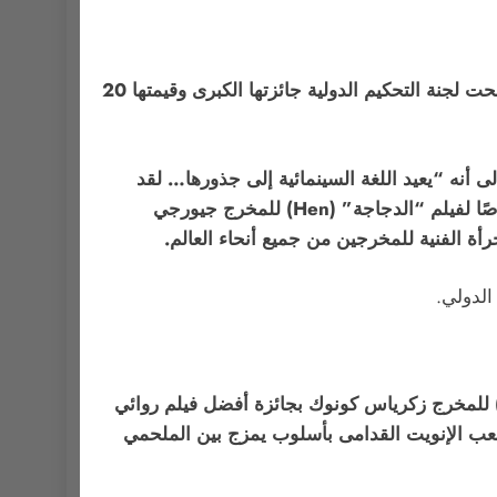
التي تُعنى بتكريم الأفلام ذات الجدارة الفنية العالية والرؤية الإخراجية المتفردة، منحت لجنة التحكيم الدولية جائزتها الكبرى وقيمتها 20
أنه “يعيد اللغة السينمائية إلى جذورها… لقد
استخدم المخرج الكوميديا ببراعة لمعالجة وضع معقد للغاية في عمل جريء وجميل للغاية”. كما منحت اللجنة تنويهًا خاصًا لفيلم “الدجاجة” (Hen) للمخرج جيورجي
جرأة الفنية للمخرجين من جميع أنحاء العالم.
ر جوائز مخصصة للسينما الكندية، حيث فاز فيلم “الزوج الخطأ” (Uiksaringitara) للمخرج زكرياس كونوك بجائزة أفضل فيلم روائي
شعب الإنويت القدامى بأسلوب يمزج بين الملحمي