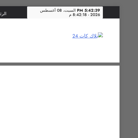
Skip
5:42:40 PM
السبت، 08 أغسطس
الرئ
2026 - 8:42:18 م
to
content
بلاك كات 24
فن يجمع الشعوب… وإعلامٌ في خدمة الإنسانية.