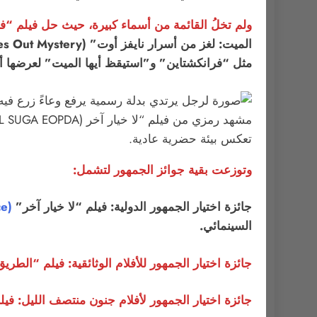
ولم تخلُ القائمة من أسماء كبيرة، حيث حل فيلم “ف
مثل “فرانكشتاين” و”استيقظ أيها الميت” لعرضها أ
تعكس بيئة حضرية عادية.
وتوزعت بقية جوائز الجمهور لتشمل:
جائزة اختيار الجمهور الدولية: فيلم “لا خيار آخر”
(No Other Choice)
السينمائي.
جائزة اختيار الجمهور للأفلام الوثائقية: فيلم “الطريق بيننا: الإنقاذ المطلق” (scue
جائزة اختيار الجمهور لأفلام جنون منتصف الليل: فيلم “نيرفانا ذا باند ذا شو