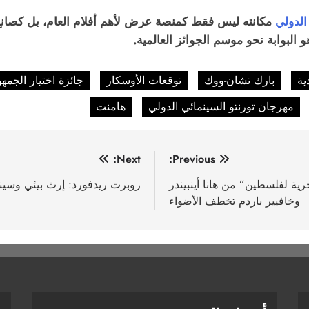
الدولي
مكانته ليس فقط كمنصة عرض لأهم أفلام العام، بل كصانع
 البوابة نحو موسم الجوائز العالمية.
ية
بارك تشان-ووك
توقعات الأوسكار
جائزة اختيار الجمهو
مهرجان تورنتو السينمائي الدولي
هامنت
Next:
Previous:
مي الـ77: هتافات “الحرية لفلسطين” من هانا أينبيندر
روبرت ريدفورد: إرث بيئي وسينم
وخافيير باردم تخطف الأضواء