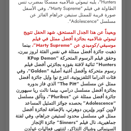
وبعيداً عن هذا الجدل المستحق، شهد الحفل تتويج
تيموثي شالاميه بجائزة أفضل ممثل في فيلم
موسيقي/كوميدي عن “Marty Supreme”،
بينما
ذهبت جائزة أفضل ممثلة في نفس الفئة لروز بيرن،
وحقق فيلم الرسوم المتحركة “KPop Demon
Hunters” ثنائية لافتة بفوزه بجائزتي أفضل فيلم
رسوم متحركة وأفضل أغنية أصلية “Golden”، وفي
فئات الدراما التلفزيونية، انتزع نوا وايل جائزة أفضل
ممثل عن مسلسل “The Pitt” الذي فاز بدوره
بجائزة أفضل مسلسل درامي، بينما نالت ريا سيهورن
جائزة أفضل ممثلة عن “Pluribus”، وتألق مسلسل
“Adolescence” بحصده جوائز التمثيل المساعد
لأوين كوبر وإيرين دوهرتي، بالإضافة لجائزة أفضل
ممثل في مسلسل محدود لستيفن جراهام، وفي لفتة
جماهيرية، نال فيلم “Sinners” جائزة الإنجاز
السينمائي وشباك التذاكر، لتنتهي فعاليات غولدن