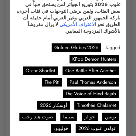
غلوب 2026 بتوزيع الجوائز لمن يستحق فنياً في
بعض الفئات، ولمن يرضي التوجهات في فئات أخرى،
تاركة الجمهور العربي وغير العربي أمام حقيقة أن
الطريق نحو
الاعتراف
الأمريكي
لا يزال مفروشاً
بالأشواك المزدوجة المعايير.
Golden Globes 2026
Tagged:
KPop Demon Hunters
Oscar Shortlist
One Battle After Another
The Pitt
Paul Thomas Anderson
The Voice of Hind Rajab
Timothée Chalamet
أوسكار 2026
تونس
جوائز
سينما
صوت هند رجب
غولدن غلوب 2026
هوليوود