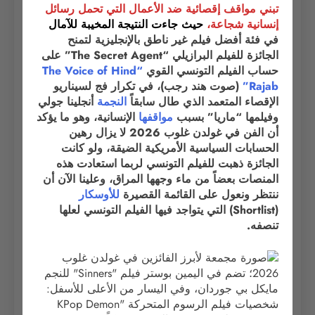
تبني مواقف إقصائية ضد الأعمال التي تحمل رسائل
إنسانية شجاعة،
حيث جاءت النتيجة المخيبة
للآمال
في فئة أفضل فيلم غير ناطق بالإنجليزية لتمنح
الجائزة للفيلم البرازيلي “The Secret Agent” على
حساب الفيلم التونسي القوي
“The Voice of Hind
Rajab”
(صوت هند رجب)، في تكرار فج لسيناريو
الإقصاء المتعمد الذي طال سابقاً
النجمة
أنجلينا جولي
وفيلمها “ماريا” بسبب
مواقفها
الإنسانية، وهو ما يؤكد
أن الفن في غولدن غلوب 2026 لا يزال رهين
الحسابات السياسية الأمريكية الضيقة، ولو كانت
الجائزة ذهبت للفيلم التونسي لربما استعادت هذه
المنصات بعضاً من ماء وجهها المراق، وعلينا الآن أن
ننتظر ونعول على القائمة القصيرة
للأوسكار
(Shortlist) التي يتواجد فيها الفيلم التونسي لعلها
تنصفه.