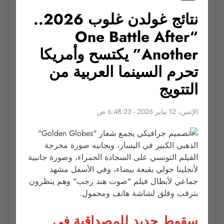
نتائج غولدن غلوب 2026..
“One Battle After
Another” يكتسح وأمريكا
تحرم السينما العربية من
التتويج
الإثنين، 12 يناير 2026 - 6:48:23 ص
سقوط جديد للمصداقية في