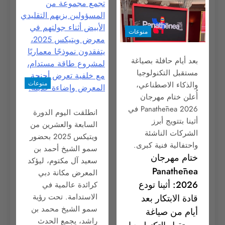
منوعات
بعد أيام حافلة بصياغة
مستقبل التكنولوجيا
منوعات
والذكاء الاصطناعي،
أُعلن ختام مهرجان
Panathēnea 2026 في
انطلقت اليوم الدورة
أثينا بتتويج أبرز
السابعة والعشرين من
الشركات الناشئة
ويتيكس 2025 بحضور
واحتفالية فنية كبرى.
سمو الشيخ أحمد بن
ختام مهرجان
سعيد آل مكتوم، ليؤكد
Panathēnea
المعرض مكانة دبي
2026: أثينا تودع
كرائدة عالمية في
الاستدامة. تحت رؤية
قادة الابتكار بعد
سمو الشيخ محمد بن
أيام من صياغة
راشد، يجمع الحدث