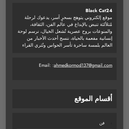
Black Cat24
موقع إلكتروني يتوهج بسحرٍ آسر، يدعوك لرحلة
مُتلألئة تنبض بالإبداع في عالم الفن، الثقافة،
والمنوعات بروح عصرية تُشعل الخيال، نرسم لوحة
إنسانية مفعمة بالحياة، ننسج أحدث الأخبار من
العالم بلمسة ساحرة تأسر الحواس وتُثري القراء
Email: :
ahmedkormod137@gmail.com
أقسام الموقع
فن