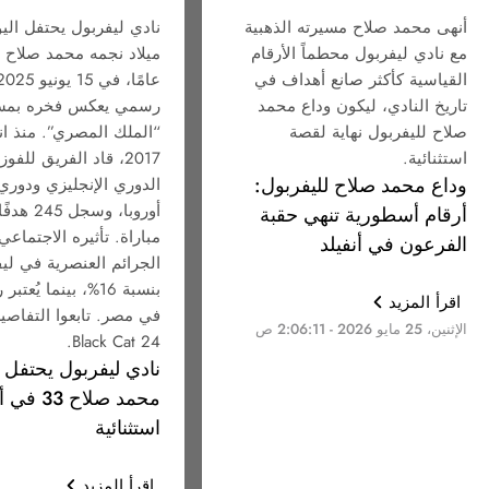
أنهى محمد صلاح مسيرته الذهبية
نادي ليفربول يحتفل اليو
مع نادي ليفربول محطماً الأرقام
القياسية كأكثر صانع أهداف في
تاريخ النادي، ليكون وداع محمد
رسمي يعكس فخره بمس
صلاح لليفربول نهاية لقصة
“الملك المصري”. منذ ا
استثنائية.
2017، قاد الفريق للفو
وداع محمد صلاح لليفربول:
الدوري الإنجليزي ودوري
أرقام أسطورية تنهي حقبة
مباراة. تأثيره الاجتماع
الفرعون في أنفيلد
الجرائم العنصرية في لي
بنسبة 16%، بينما يُعتب
اقرأ المزيد
في مصر. تابعوا التفاصي
الإثنين، 25 مايو 2026 - 2:06:11 ص
Black Cat 24.
نادي ليفربول يحتفل ب
محمد صلاح 33
استثنائية
اقرأ المزيد