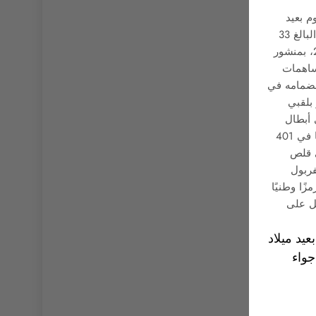
م بعيد
ميلاد نجمه محمد صلاح البالغ 33
عامًا، في 15 يونيو 2025، بمنشور
اهمات
نضمامه في
ز بلقبي
 أبطال
أوروبا، وسجل 245 هدفًا في 401
ي قلص
فربول
ر رمزًا وطنيًا
ل على
عيد ميلاد
 في أجواء