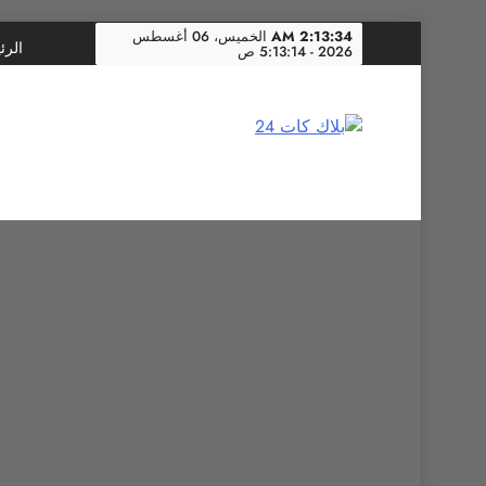
Skip
2:13:34 AM
الخميس، 06 أغسطس
الرئ
2026 - 5:13:14 ص
to
content
بلاك كات 24
فن يجمع الشعوب… وإعلامٌ في خدمة الإنسانية.