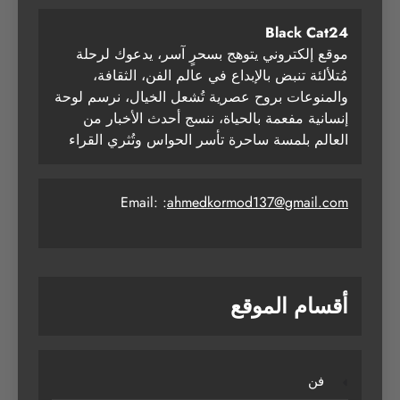
Black Cat24
موقع إلكتروني يتوهج بسحرٍ آسر، يدعوك لرحلة
مُتلألئة تنبض بالإبداع في عالم الفن، الثقافة،
والمنوعات بروح عصرية تُشعل الخيال، نرسم لوحة
إنسانية مفعمة بالحياة، ننسج أحدث الأخبار من
العالم بلمسة ساحرة تأسر الحواس وتُثري القراء
Email: :
ahmedkormod137@gmail.com
أقسام الموقع
فن