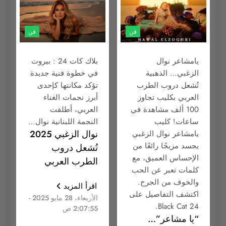
فن
فن
يامشاعر نوال
بلاك كات 24 : بيروت
الزغبي… الذهبية
في خطوة فنية جديدة
تُشعل دروب الطرب
تؤكد مكانتها كإحدى
العربي بكليب تجاوز
أبرز نجمات الغناء
100 ألف مشاهدة في
العربي، أطلقت
ساعات! كليب
النجمة اللبنانية نوال…
نوال الزغبي 2025
يامشاعر نوال الزغبي
يجسد مزيجًا رائعًا من
تُشعل دروب
الإحساس العميق، مع
الطرب العربي
كلمات تعبر عن الحب
والخوف من الجرح.
اقرأ المزيد
اكتشف التفاصيل على
الأربعاء، 28 مايو 2025 -
Black Cat 24.
2:07:55 ص
“يا مشاعر”…