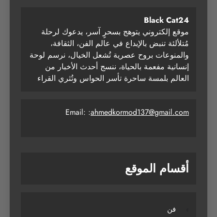
Black Cat24
موقع إلكتروني يتوهج بسحرٍ آسر، يدعوك لرحلة
مُتلألئة تنبض بالإبداع في عالم الفن، الثقافة،
والمنوعات بروح عصرية تُشعل الخيال، نرسم لوحة
إنسانية مفعمة بالحياة، ننسج أحدث الأخبار من
العالم بلمسة ساحرة تأسر الحواس وتُثري القراء
Email: :
ahmedkormod137@gmail.com
أقسام الموقع
فن