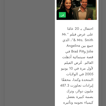
فن
احتفال بـ 20 عامًا
على عرض فيلم “Mr.
& Mrs. Smith”، الذي
جمع بين Angelina
Jolie وBrad Pitt في
قصة سينمائية أذهلت
العالم. عُرض الفيلم
لأول مرة في 10 يونيو
2005 في الولايات
المتحدة وكندا، محققًا
إيرادات تجاوزت 487.3
مليون دولار، وترك
بصمة كبيرة بفضل
كيمياء نجومه وتأثيره