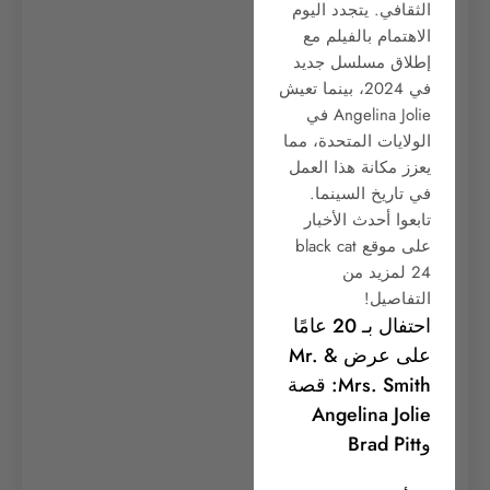
الثقافي. يتجدد اليوم
الاهتمام بالفيلم مع
إطلاق مسلسل جديد
في 2024، بينما تعيش
Angelina Jolie في
الولايات المتحدة، مما
يعزز مكانة هذا العمل
في تاريخ السينما.
تابعوا أحدث الأخبار
على موقع black cat
24 لمزيد من
التفاصيل!
احتفال بـ 20 عامًا
على عرض Mr. &
Mrs. Smith: قصة
Angelina Jolie
وBrad Pitt