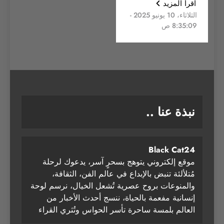
اقرأ المزيد
الثلاثاء، 10 يونيو 2025 -
8:35:09 ص
نبذة عنا ..
Black Cat24
موقع إلكتروني يتوهج بسحرٍ آسر، يدعوك لرحلة
مُتلألئة تنبض بالإبداع في عالم الفن، الثقافة،
والمنوعات بروح عصرية تُشعل الخيال، نرسم لوحة
إنسانية مفعمة بالحياة، ننسج أحدث الأخبار من
العالم بلمسة ساحرة تأسر الحواس وتُثري القراء