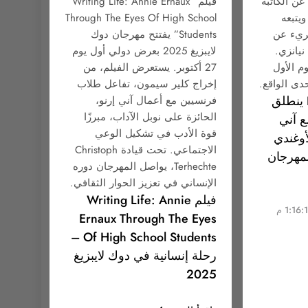
ر عن الكاتبة
فيلم “Writing Life: Annie Ernaux
ويتبعه
Through The Eyes Of High School
ريء عن
Students” يفتتح مهرجان دوك
نيانزي.
لايبزيغ 2025 بعرض دولي أول يوم
م الأول
27 أكتوبر. يستعرض الفيلم، من
دى الواقع.
إخراج كلير سيمون، تفاعل طلاب
‏DOK Leipzig 2025 ينطلق
فرنسيين مع أعمال آني إرنو،
الحائزة على نوبل الآداب، مبرزًا
ع آني
قوة الأدب في تشكيل الوعي
أوغندي
الاجتماعي. تحت قيادة Christoph
لمهرجان
Terhechte، يواصل المهرجان دوره
الإنساني في تعزيز الحوار الثقافي.
فيلم Writing Life: Annie
Ernaux Through The Eyes
Of High School Students –
رحلة إنسانية في دوك لايبزيغ
2025