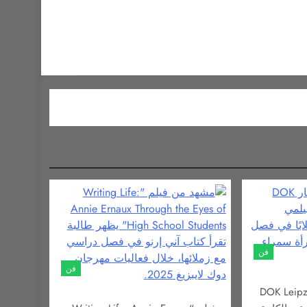
فن
فن
اليوم مهرجان DOK Leipzig