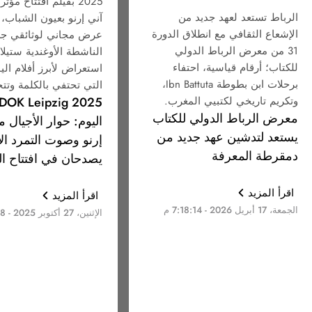
2025 بفيلم افتتاح مؤث
الرباط تستعد لعهد جديد من
آني إرنو بعيون الشباب، 
الإشعاع الثقافي مع انطلاق الدورة
عرض مجاني لوثائقي ج
31 من معرض الرباط الدولي
الناشطة الأوغندية ستيلا 
للكتاب؛ أرقام قياسية، احتفاء
استعراض لأبرز أفلام اليو
برحلات ابن بطوطة Ibn Battuta،
التي تحتفي بالكلمة وتتح
وتكريم تاريخي لكتبيي المغرب.
معرض الرباط الدولي للكتاب
اليوم: حوار الأجيال م
يستعد لتدشين عهد جديد من
إرنو وصوت التمرد ال
دمقرطة المعرفة
يصدحان في افتتاح ا
اقرأ المزيد
اقرأ المزيد
الجمعة، 17 أبريل 2026 - 7:18:14 م
الإثنين، 27 أكتوبر 2025 - 1:16:18 م