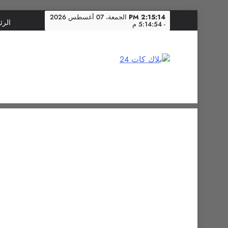
Skip
2:15:14 PM
الجمعة، 07 أغسطس 2026
الرئ
- 5:14:54 م
to
content
بلاك كات 24
فن يجمع الشعوب… وإعلامٌ في خدمة الإنسانية.