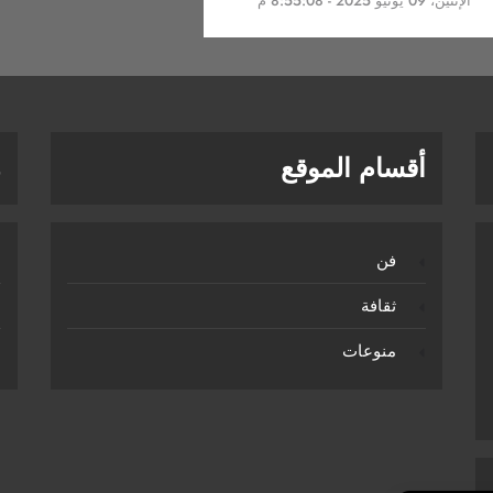
الإثنين، 09 يونيو 2025 - 8:55:08 م
أقسام الموقع
ر
فن
ثقافة
منوعات