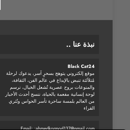
نبذة عنا ..
Black Cat24
موقع إلكتروني يتوهج بسحرٍ آسر، يدعوك لرحلة
مُتلألئة تنبض بالإبداع في عالم الفن، الثقافة،
والمنوعات بروح عصرية تُشعل الخيال، نرسم
لوحة إنسانية مفعمة بالحياة، ننسج أحدث الأخبار
من العالم بلمسة ساحرة تأسر الحواس وتُثري
القراء
Email: :
ahmedkormod137@gmail.com