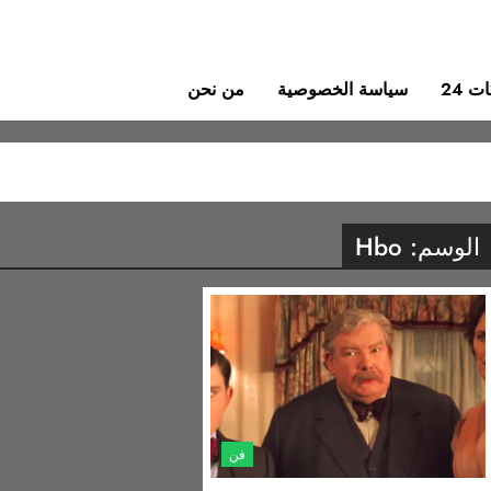
 24
سياسة الخصوصية
من نحن
الوسم:
Hbo
فن