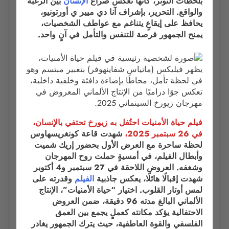
بلحظات التوتر، كأنها تعكس صراع
الإنسان
بين الرغبة
والواقع. التحرير، بإشراف آنا دي ميير ي أورتونيو،
يحافظ على إيقاعٍ يتناغم مع عواطف الشخصيات،
يمنح الجمهور فرصة للتنفس والتأمل في آنٍ واحد.
فيلم حياة الأمنيات احتُفل به زيورخ تحتفي بالإنسان،
في 26 سبتمبر 2025،
شهدت قاعة كونغريسهاوس
لحظة ساحرة مع العرض الأول بحضور إريك شميت
وأبطال الفيلم، في أمسيةٍ حملت روح المهرجان
وشغفه. العروض اللاحقة في 27 سبتمبر و4 أكتوبر
شهدت إقبالًا هائلًا، يعكس جاذبية
الفيلم
وقدرته على
لمس أوتار القلوب. اختيار “حياة الأمنيات”، الإنتاج
الألماني البالغ مدته 96 دقيقة، ضمن العروض
الاحتفالية يؤكد مكانته كعملٍ يجمع بين العمق
الفلسفي والقوة العاطفية، حيث يترك الجمهور يغادر