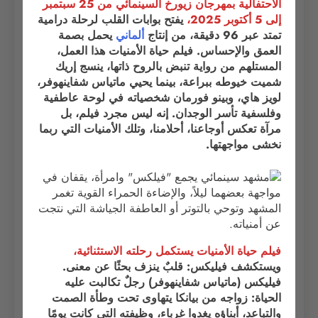
الاحتفالية بمهرجان زيورخ السينمائي من 25 سبتمبر
إلى 5 أكتوبر 2025،
يفتح بوابات القلب لرحلة درامية
تمتد عبر 96 دقيقة، من إنتاج
ألماني
يحمل بصمة
العمق والإحساس. فيلم حياة الأمنيات هذا العمل،
المستلهم من رواية تنبض بالروح ذاتها، ينسج إريك
شميت خيوطه ببراعة، بينما يحيي ماتياس شفاينهوفر،
لويز هاي، وبينو فورمان شخصياته في لوحة عاطفية
وفلسفية تأسر الوجدان. إنه ليس مجرد فيلم، بل
مرآة تعكس أوجاعنا، أحلامنا، وتلك الأمنيات التي ربما
نخشى مواجهتها.
فيلم حياة الأمنيات يستكمل رحلته الاستثنائية،
ويستكشف فيليكس: قلبٌ ينزف بحثًا عن معنى.
فيليكس (ماتياس شفاينهوفر) رجلٌ تكالبت عليه
الحياة: زواجه من بيانكا يتهاوى تحت وطأة الصمت
والتباعد، أبناؤه يغدوا غرباء، وظيفته التي كانت يومًا