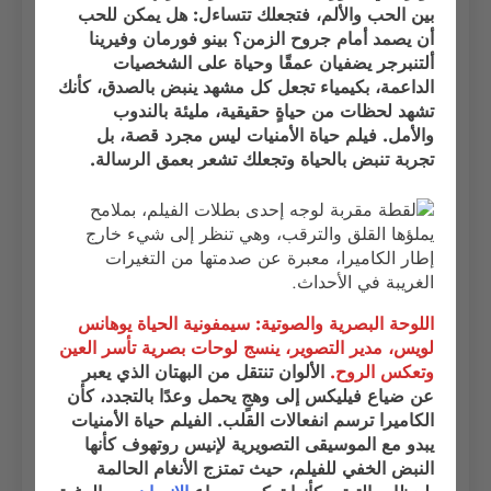
بين الحب والألم، فتجعلك تتساءل: هل يمكن للحب
أن يصمد أمام جروح الزمن؟ بينو فورمان وفيرينا
ألتنبرجر يضفيان عمقًا وحياة على الشخصيات
الداعمة، بكيمياء تجعل كل مشهد ينبض بالصدق، كأنك
تشهد لحظات من حياةٍ حقيقية، مليئة بالندوب
والأمل. فيلم حياة الأمنيات ليس مجرد قصة، بل
تجربة تنبض بالحياة وتجعلك تشعر بعمق الرسالة.
اللوحة البصرية والصوتية: سيمفونية الحياة يوهانس
لويس، مدير التصوير، ينسج لوحات بصرية تأسر العين
وتعكس الروح.
الألوان تنتقل من البهتان الذي يعبر
عن ضياع فيليكس إلى وهجٍ يحمل وعدًا بالتجدد، كأن
الكاميرا ترسم انفعالات القلب. الفيلم حياة الأمنيات
يبدو مع الموسيقى التصويرية لإنيس روتهوف كأنها
النبض الخفي للفيلم، حيث تمتزج الأنغام الحالمة