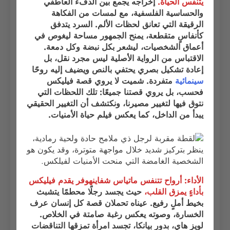
يتنفس الحياة.
إخراجه يجمع بين الدفء العاطفي
والحساسية الفلسفية، مع لمسات من الفكاهة
الرقيقة التي تعانق لحظات الألم. السرد يتدفق
كأنفاسٍ متقطعة، يمنح الجمهور مساحة ليغوص في
أعماق الشخصيات، ليشعر بكل نبضة وكل دمعة.
الاقتباس من الرواية الأصلية ليس مجرد نقل، بل
إعادة تشكيل بصري يحتفي بالنص ويضيف إليه روحًا
سينمائية
متفردة. شميت لا يروي قصة فيليكس
فحسب، بل يروي قصتنا جميعًا: تلك اللحظات التي
نتوق فيها لتغيير مصيرنا، ونكتشف أن التغيير الحقيقي
يبدأ من الداخل، كما يعكس فيلم حياة الأمنيات.
الأداء: أرواح تتنفس ماتياس شفاينهوفر يقدم فيليكس
بأداءٍ يمزق القلب،
حيث يجسد رجلًا محطمًا يتشبث
بخيط أملٍ رفيع. عيناه تحملان قصة كل إنسان عرف
الخسارة، وصوته يعكس رغبة صامتة في الخلاص.
لويز هاي، بدور بيانكا، تجسد امرأة تمزقها التناقضات