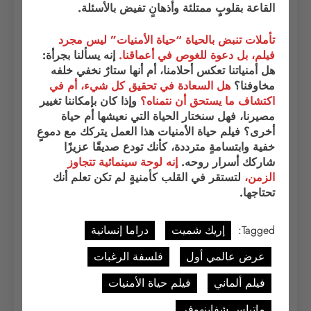
القاعة بقلوبٍ ممتلئة وأذهانٍ تفيض بالأسئلة.
تأملات تنبض بالحياة “حياة الأمنيات” ليس مجرد
فيلم، بل دعوة للغوص في أعماقنا.
إنه يسألنا بجرأة:
هل أمنياتنا تعكس أحلامنا، أم أنها ستارٌ نخفي خلفه
مخاوفنا؟
هل السعادة في تحقيق كل شيء، أم في
اكتشاف ما يستحق أن نتمناه؟
وإذا كان بإمكاننا تغيير
مصيرنا، فهل سنختار الحياة التي نعيشها أم حياة
أخرى؟ فيلم حياة الأمنيات هذا العمل يتركك مع دموعٍ
خفية وابتسامةٍ مترددة، كأنك تودع صديقًا عزيزًا
شاركك أسرار روحه.
إنه لوحة سينمائية تتجاوز
الزمن،
لتستقر في القلب كأمنيةٍ لم تكن تعلم أنك
تحتاجها.
Tagged:
إريك شميت
دراما إنسانية
عرض عالمي أول
فلسفة الرغبات
فيلم ألماني
فيلم حياة الأمنيات
ماتياس شفاينهوفر