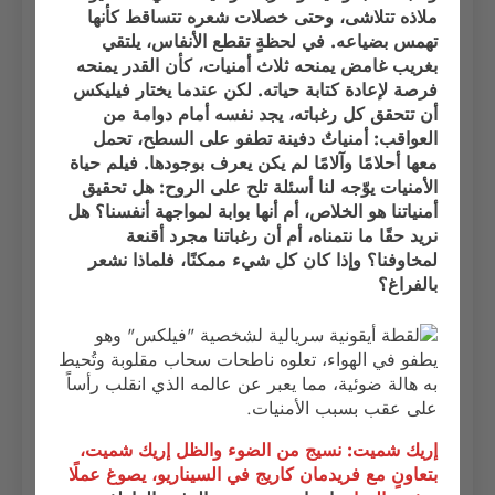
ملاذه تتلاشى، وحتى خصلات شعره تتساقط كأنها
تهمس بضياعه. في لحظةٍ تقطع الأنفاس، يلتقي
بغريب غامض يمنحه ثلاث أمنيات، كأن القدر يمنحه
فرصة لإعادة كتابة حياته. لكن عندما يختار فيليكس
أن تتحقق كل رغباته، يجد نفسه أمام دوامة من
العواقب: أمنياتٌ دفينة تطفو على السطح، تحمل
معها أحلامًا وآلامًا لم يكن يعرف بوجودها. فيلم حياة
الأمنيات يوّجه لنا أسئلة تلح على الروح: هل تحقيق
أمنياتنا هو الخلاص، أم أنها بوابة لمواجهة أنفسنا؟ هل
نريد حقًا ما نتمناه، أم أن رغباتنا مجرد أقنعة
لمخاوفنا؟ وإذا كان كل شيء ممكنًا، فلماذا نشعر
بالفراغ؟
إريك شميت: نسيج من الضوء والظل إريك شميت،
بتعاونٍ مع فريدمان كاريج في السيناريو، يصوغ عملًا