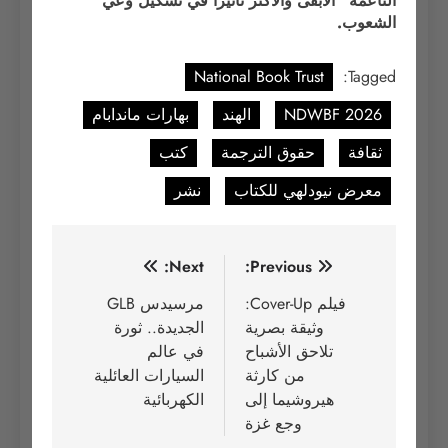
الناعمة” الأبقى والأكثر تأثيراً في تشكيل وعي
الشعوب.
National Book Trust
Tagged:
NDWBF 2026
الهند
بهارات ماندابام
ثقافة
حقوق الترجمة
كتب
معرض نيودلهي للكتاب
نشر
تصفّح
Next:
Previous:
المقالات
فيلم Cover-Up:
مرسيدس GLB
وثيقة بصرية
الجديدة.. ثورة
تلاحق الأشباح
في عالم
من كارثة
السيارات العائلية
هيروشيما إلى
الكهربائية
وجع غزة