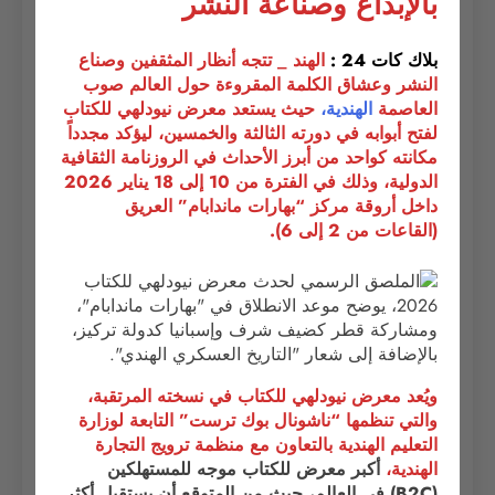
بالإبداع وصناعة النشر
بلاك كات 24 :
الهند _ تتجه أنظار المثقفين وصناع
النشر وعشاق الكلمة المقروءة حول العالم صوب
العاصمة
الهندية،
حيث يستعد معرض نيودلهي للكتاب
لفتح أبوابه في دورته الثالثة والخمسين، ليؤكد مجدداً
مكانته كواحد من أبرز الأحداث في الروزنامة الثقافية
الدولية، وذلك في الفترة من 10 إلى 18 يناير 2026
داخل أروقة مركز “بهارات ماندابام” العريق
(القاعات من 2 إلى 6).
ويُعد معرض نيودلهي للكتاب في نسخته المرتقبة،
والتي تنظمها “ناشونال بوك ترست” التابعة لوزارة
التعليم الهندية بالتعاون مع منظمة ترويج التجارة
الهندية،
أكبر معرض للكتاب موجه للمستهلكين
(B2C) في العالم، حيث من المتوقع أن يستقبل أكثر