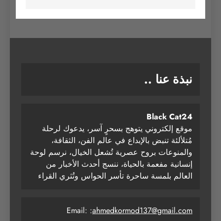
نبذة عنا ..
Black Cat24
موقع إلكتروني يتوهج بسحرٍ آسر، يدعوك لرحلة
مُتلألئة تنبض بالإبداع في عالم الفن، الثقافة،
والمنوعات بروح عصرية تُشعل الخيال، نرسم لوحة
إنسانية مفعمة بالحياة، ننسج أحدث الأخبار من
العالم بلمسة ساحرة تأسر الحواس وتُثري القراء
Email: :
ahmedkormod137@gmail.com