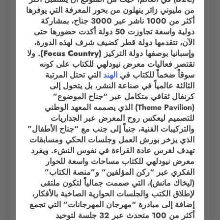
من مليوني زائر ينهلون من بحور المعرفة التي يوفرها
أكثر من 1000 ناشر عبر 3000 جناح، بمشاركة
دولية واسعة تجاوزت 50 دولة أكدت حضورها حتى
الآن،
تتقدمها دولة قطر كضيف شرف لهذه الدورة،
وإسبانيا بوصفها دولة التركيز (Focus Country)
. ولا
تقتصر فعاليات معرض نيودلهي للكتاب على كونه
سوقاً ضخماً للكتاب في
الهند
التي تحتل المرتبة
الثالثة عالمياً في صناعة النشر، بل يتحول إلى
كرنفال ثقافي متكامل عبر “جناح الموضوع”
(Theme Pavilion) الذي يصممه المعهد الوطني
للتصميم ليعكس روح المعرض عبر الجداريات
والتركيبات الفنية، جنباً إلى جنب مع “جناح الأطفال”
الذي يزخر بورش العمل وجلسات الحكي ومسابقات
تهدف لغرس عادة القراءة في نفوس النشء. ويفرد
معرض نيودلهي للكتاب مساحات واسعة للحوار
الفكري عبر “ركن المؤلفين” و”منصة الكتاب”
(ليخاك مانش)، التي صممت جمالياً لتكون ملتقى
لإطلاق الكتب والجلسات الحوارية الصاخبة بالأفكار،
إضافة إلى مبادرة “مهرجان المهرجانات” التي تجمع
أكثر من 100 متحدث عبر 32 جلسة لتوحيد