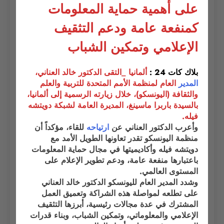
على أهمية حماية المعلومات
كمنفعة عامة ودعم التثقيف
الإعلامي وتمكين الشباب
بلاك كات 24 :
ألمانيا _التقى الدكتور خالد العناني،
المدير
العام لمنظمة الأمم المتحدة للتربية والعلم
والثقافة (اليونسكو)، خلال زيارته الرسمية إلى ألمانيا،
بالسيدة
باربرا ماسينغ
، المديرة العامة لشبكة
دويتشه
فيله
.
وأعرب الدكتور العناني عن
ارتياحه
للقاء، مؤكداً أن
منظمة اليونسكو تقدر تعاونها الطويل الأمد مع
دويتشه فيله وأكاديميتها في مجال حماية المعلومات
باعتبارها منفعة عامة، ودعم تطوير الإعلام على
المستوى العالمي.
وشدد المدير العام لليونسكو الدكتور خالد العناني
على تطلعه لمواصلة هذه الشراكة وتعميق العمل
المشترك في عدة مجالات رئيسية، أبرزها التثقيف
الإعلامي والمعلوماتي، وتمكين الشباب، وبناء قدرات