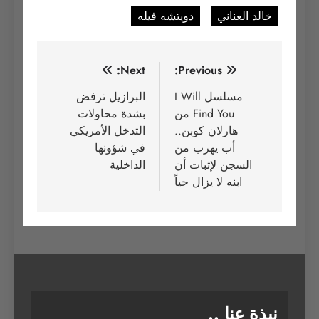
خالد العناني
دويتشه فيله
تصفّح
Next:
Previous:
المقالات
مسلسل I Will
البرازيل ترفض
Find You من
بشدة محاولات
هارلان كوبن..
التدخل الأمريكي
أب يهرب من
في شؤونها
السجن لإثبات أن
الداخلية
ابنه لا يزال حياً
نبذة عنا ..