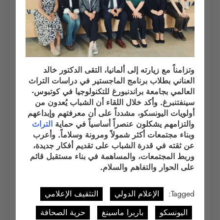
وتزامناً مع زيارته إلى ألمانيا، التقى الدكتور خالد
العناني بطلاب برنامج الماجستير في دراسات التراث
العالمي بجامعة براندنبورغ للتكنولوجيا في كوتبوس-
سينفتنبرغ. وأكد خلال اللقاء أن الشباب يُعدون من
أولويات اليونسكو، مشدداً على أن معرفتهم وإبداعهم
والتزامهم يشكلون عنصراً أساسياً في حماية
التراث
وبناء مجتمعات أكثر شمولاً ومرونة وسلاماً. وأعرب
عن ثقته في قدرة الشباب على تقديم أفكار جديدة،
وربط المجتمعات، والمساهمة في بناء مستقبل قائم
على الحوار والتفاهم والسلام.
Tagged:
الإعلام الدولي
التثقيف الإعلامي
اليونسكو
باربرا ماسينغ
حرية الصحافة