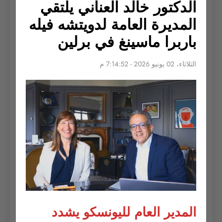
الدكتور خالد العناني يلتقي
المديرة العامة لدويتشه فيله
باربرا ماسينغ في برلين
الثلاثاء، 02 يونيو 2026 - 7:14:52 م
المدير العام لليونسكو يشدد